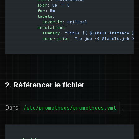
        expr
: 
up == 0
        for
: 
5m
        labels
:
          severity
: 
critical
        annotations
:
          summary
: 
"Cible {{ $labels.instance }}
          description
: 
"Le job {{ $labels.job }}
2. Référencer le fichier
Dans
/etc/prometheus/prometheus.yml
: