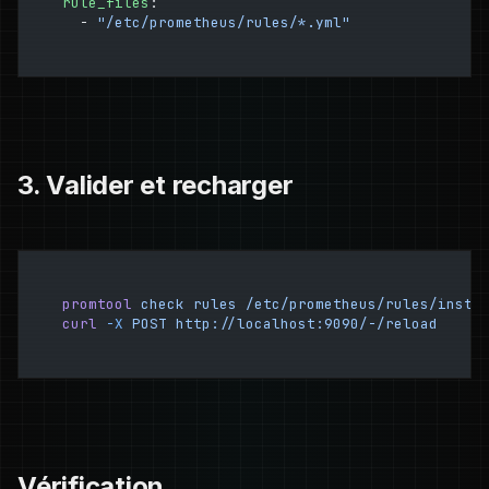
rule_files
:
  - 
"/etc/prometheus/rules/*.yml"
3. Valider et recharger
promtool
 check
 rules
 /etc/prometheus/rules/insta
curl
 -X
 POST
 http://localhost:9090/-/reload
Vérification