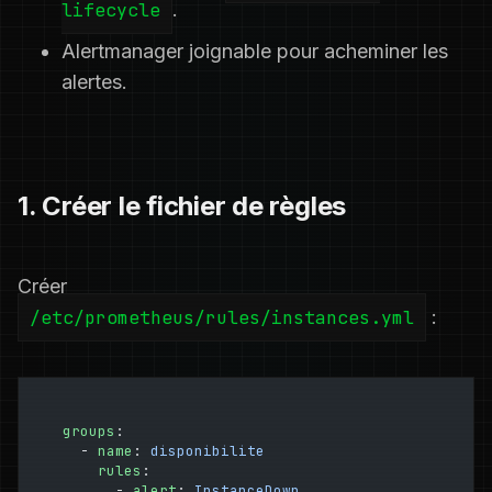
lifecycle
.
Alertmanager joignable pour acheminer les
alertes.
1. Créer le fichier de règles
Créer
/etc/prometheus/rules/instances.yml
:
groups
:
  - 
name
: 
disponibilite
    rules
:
      - 
alert
: 
InstanceDown