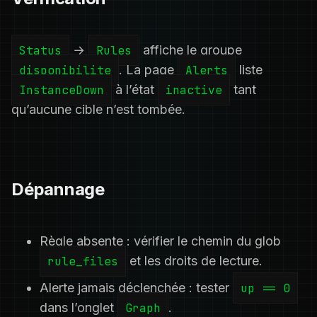
Status
→
Rules
affiche le groupe
disponibilite
. La page
Alerts
liste
InstanceDown
à l’état
inactive
tant
qu’aucune cible n’est tombée.
Dépannage
Règle absente : vérifier le chemin du glob
rule_files
et les droits de lecture.
Alerte jamais déclenchée : tester
up == 0
dans l’onglet
Graph
.