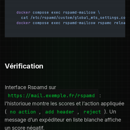
docker
 compose
 exec
 rspamd-mailcow
 \
  cat
 /etc/rspamd/custom/global_mts_settings.con
docker
 compose
 exec
 rspamd-mailcow
 rspamc
 reload
Vérification
Interface Rspamd sur
https://mail.exemple.fr/rspamd
:
l’historique montre les scores et l’action appliquée
(
no action
,
add header
,
reject
). Un
message d’un expéditeur en liste blanche affiche
un score négatif.