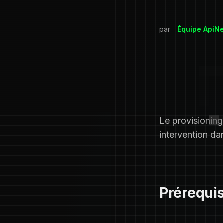
par
Équipe ApiN
Le provisionin
intervention dan
Prérequi