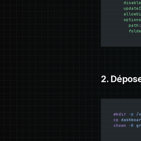
    disabl
    update
    allowU
    option
      path
      fold
2. Dépose
mkdir
 -p
 /
cp
 dashboa
chown
 -R
 g