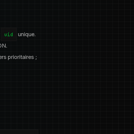
e
uid
unique.
ON.
rs prioritaires ;