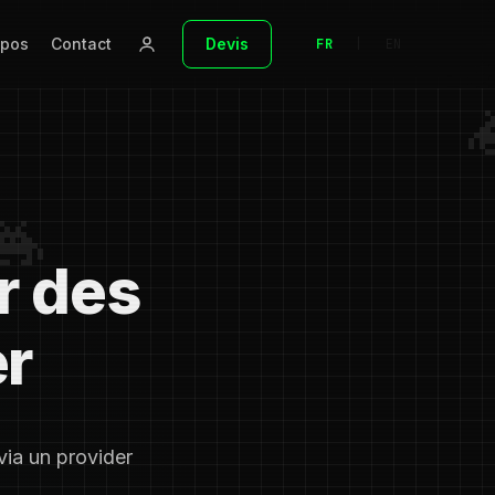
opos
Contact
Devis
FR
|
EN
r des
er
ia un provider