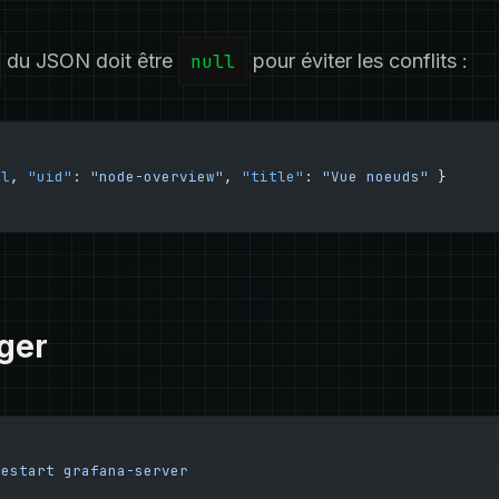
du JSON doit être
null
pour éviter les conflits :
ll
, 
"uid"
: 
"node-overview"
, 
"title"
: 
"Vue noeuds"
 }
ger
restart
 grafana-server