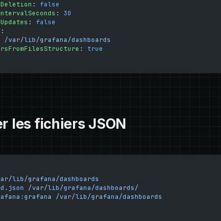
eDeletion
: 
false
IntervalSeconds
: 
30
iUpdates
: 
false
s
:
: 
/var/lib/grafana/dashboards
ersFromFilesStructure
: 
true
r les fichiers JSON
var/lib/grafana/dashboards
rd.json
 /var/lib/grafana/dashboards/
rafana:grafana
 /var/lib/grafana/dashboards