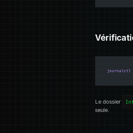
Vérificat
journalctl
Le dossier
In
seule.