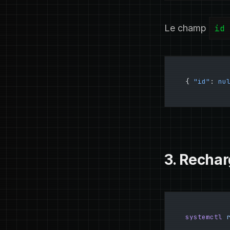
Le champ
id
{ 
"id"
: 
nu
3. Rechar
systemctl
 