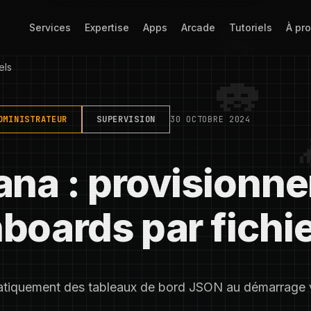
Services
Expertise
Apps
Arcade
Tutoriels
À pr
els
DMINISTRATEUR
SUPERVISION
30 OCTOBRE 2024
ana : provisionne
boards par fichi
tiquement des tableaux de bord JSON au démarrage v