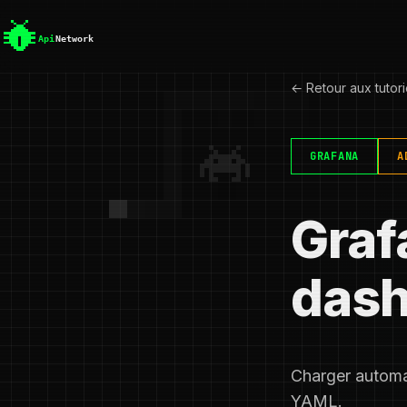
← Retour aux tutori
GRAFANA
A
Graf
dash
Charger automa
YAML.