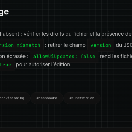
ge
absent : vérifier les droits du fichier et la présence d
rsion mismatch
: retirer le champ
version
du JS
on écrasée :
allowUiUpdates: false
rend les fichie
true
pour autoriser l’édition.
provisioning
#dashboard
#supervision