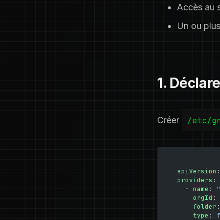
Accès au s
Un ou plu
1. Déclare
Créer
/etc/g
apiVersion
providers
:
  - 
name
: 
    orgId
:
    folder
    type
: 