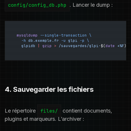
config/config_db.php
. Lancer le dump :
mysqldump
 --single-transaction
 \
  -h
 db.exemple.fr
 -u
 glpi
 -p
 \
  glpidb
 |
 gzip
 >
 /sauvegardes/glpi-
$(
date
 +%F
)
.
4. Sauvegarder les fichiers
Le répertoire
files/
contient documents,
plugins et marqueurs. L’archiver :