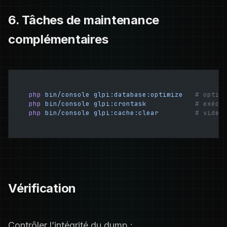
6. Tâches de maintenance
complémentaires
php
 bin/console
 glpi:database:optimize
   # optim
php
 bin/console
 glpi:crontask
            # exécu
php
 bin/console
 glpi:cache:clear
         # vide 
Vérification
Contrôler l’intégrité du dump :