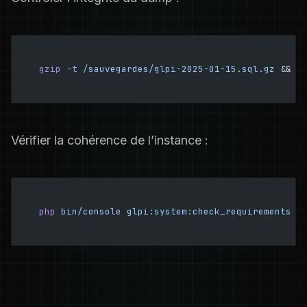
gzip
 -t
 /sauvegardes/glpi-2025-01-15.sql.gz
 && 
e
Vérifier la cohérence de l’instance :
php
 bin/console
 glpi:system:check_requirements