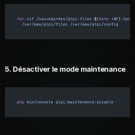
tar
 czf
 /sauvegardes/glpi-files-
$(
date
 +%F
)
.tar.
  /var/www/glpi/files
 /var/www/glpi/config
5. Désactiver le mode maintenance
php
 bin/console
 glpi:maintenance:disable