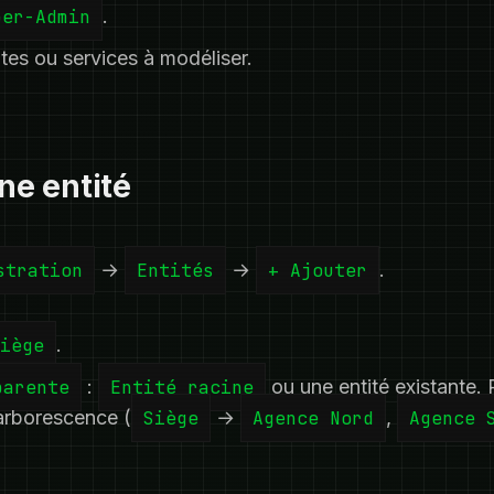
per-Admin
.
ites ou services à modéliser.
une entité
stration
→
Entités
→
+ Ajouter
.
iège
.
parente
:
Entité racine
ou une entité existante.
arborescence (
Siège
→
Agence Nord
,
Agence 