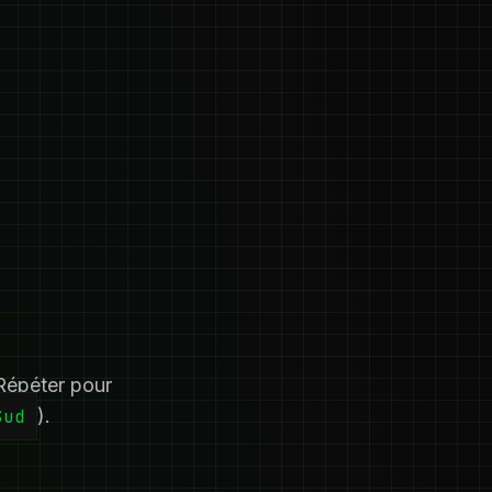
 Répéter pour
Sud
).