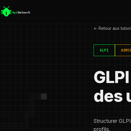
← Retour aux tutori
GLPI
ADMI
GLPI 
des 
Structurer GLPI
profils.