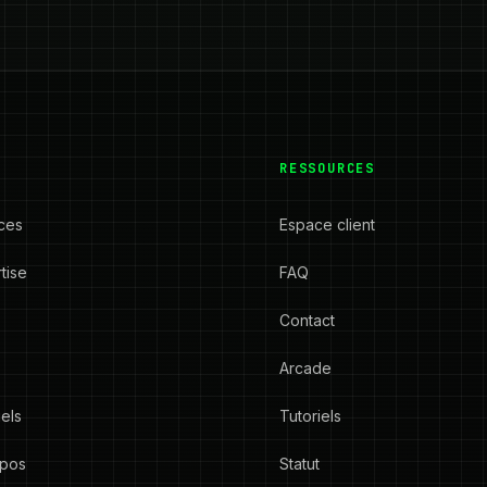
RESSOURCES
ces
Espace client
tise
FAQ
s
Contact
Arcade
iels
Tutoriels
opos
Statut