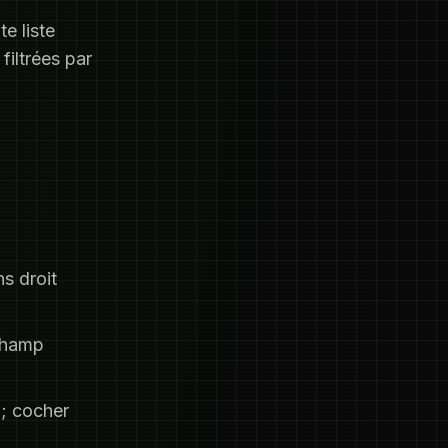
e liste
filtrées par
ns droit
 champ
 ; cocher