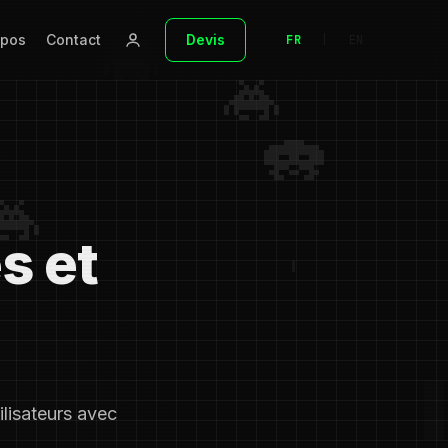
opos
Contact
Devis
FR
|
EN
s et
ilisateurs avec