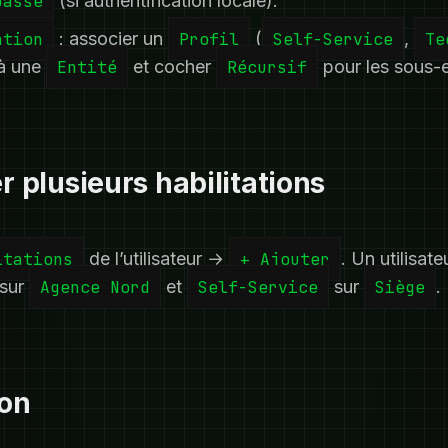
passe
(si authentification locale).
ation
: associer un
Profil
(
Self-Service
,
Te
 à une
Entité
et cocher
Récursif
pour les sous-e
er plusieurs habilitations
itations
de l’utilisateur →
+ Ajouter
. Un utilisate
sur
Agence Nord
et
Self-Service
sur
Siège
.
ion