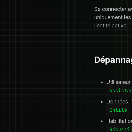
Se connecter av
uniquement les e
l’entité active.
Dépanna
Utilisateur
Assista
Données inv
Entité
Habilitatio
Récursi