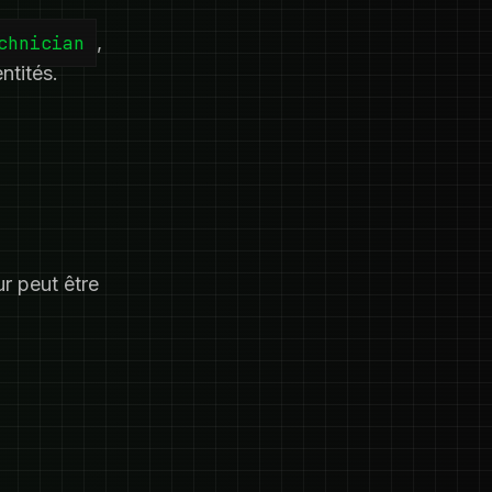
chnician
,
ntités.
ur peut être