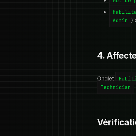
Mot de 
Habilit
Admin
)
4. Affect
Onglet
Habil
Technician
Vérificat