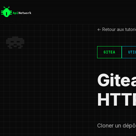
← Retour aux tutori
GITEA
UTI
Gite
HTT
Cloner un dépô