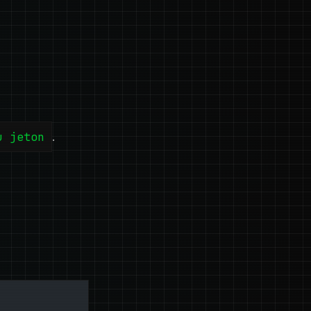
u jeton
.