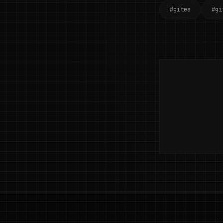
#gitea
#gi