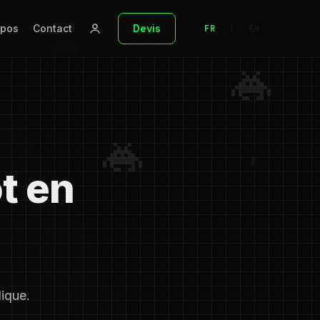
opos
Contact
Devis
FR
|
EN
t en
ique.