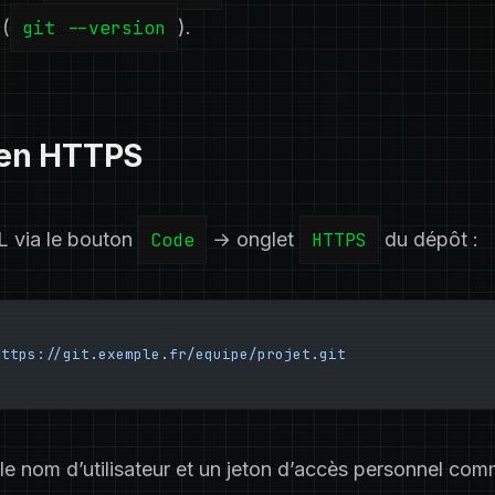
 (
git --version
).
r en HTTPS
L via le bouton
Code
→ onglet
HTTPS
du dépôt :
https://git.exemple.fr/equipe/projet.git
sir le nom d’utilisateur et un jeton d’accès personnel c