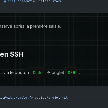
 --global
 credential.helper
 store
nservé après la première saisie.
 en SSH
L via le bouton
Code
→ onglet
SSH
:
git@git.exemple.fr:equipe/projet.git