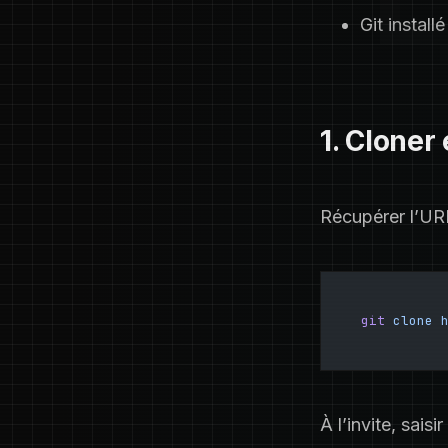
Git installé
1. Clone
Récupérer l’UR
git
 clone
 
À l’invite, sai