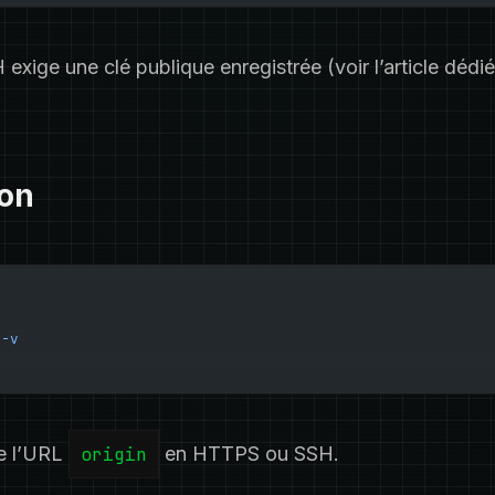
exige une clé publique enregistrée (voir l’article dédi
ion
 -v
he l’URL
origin
en HTTPS ou SSH.