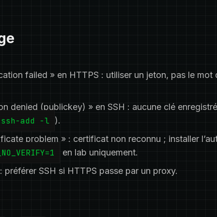
ge
cation failed » en HTTPS : utiliser un jeton, pas le mot
on denied (publickey) » en SSH : aucune clé enregistr
ssh-add -l
).
ficate problem » : certificat non reconnu ; installer l’aut
_NO_VERIFY=1
en lab uniquement.
 : préférer SSH si HTTPS passe par un proxy.