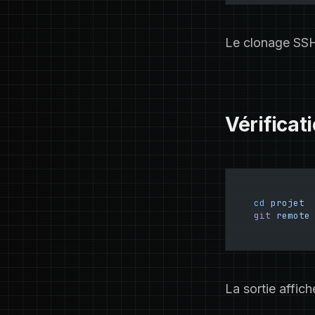
Le clonage SSH 
Vérificat
cd
 projet
git
 remote
La sortie affic