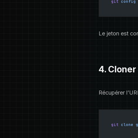
git
 config
Le jeton est co
4. Cloner
Récupérer l’UR
git
 clone
 