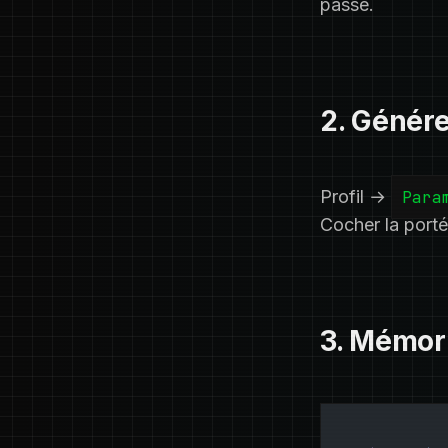
passe.
2. Génére
Profil →
Para
Cocher la port
3. Mémori