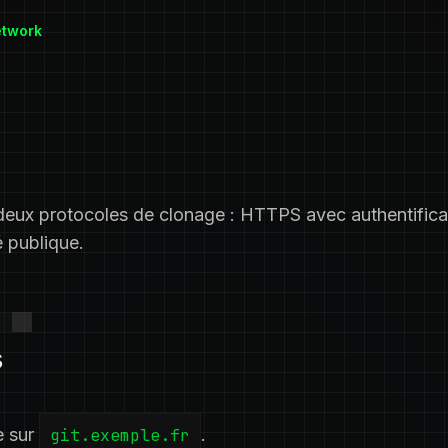
etwork
deux protocoles de clonage : HTTPS avec authentificat
 publique.
s
 sur
git.exemple.fr
.