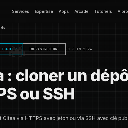
Services
Expertise
Apps
Arcade
Tutoriels
À pr
els
LISATEUR
INFRASTRUCTURE
18 JUIN 2024
a : cloner un dépô
PS ou SSH
t Gitea via HTTPS avec jeton ou via SSH avec clé publ