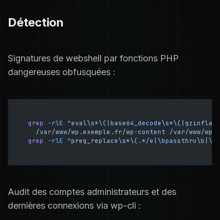
Détection
Signatures de webshell par fonctions PHP
dangereuses obfusquées :
grep
 -rlE
 "eval\s*\(|base64_decode\s*\(|gzinflat
  /var/www/wp.exemple.fr/wp-content
 /var/www/wp.
grep
 -rlE
 "preg_replace\s*\(.*/e|\bpassthru\b|\b
Audit des comptes administrateurs et des
dernières connexions via wp-cli :