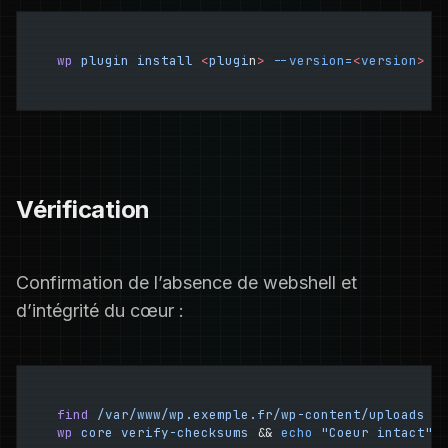
wp
 plugin
 install
 <
plugi
n
>
 --version=
<
version
>
 -
Vérification
Confirmation de l’absence de webshell et
d’intégrité du cœur :
find
 /var/www/wp.exemple.fr/wp-content/uploads
 -
wp
 core
 verify-checksums
 && 
echo
 "Coeur intact"