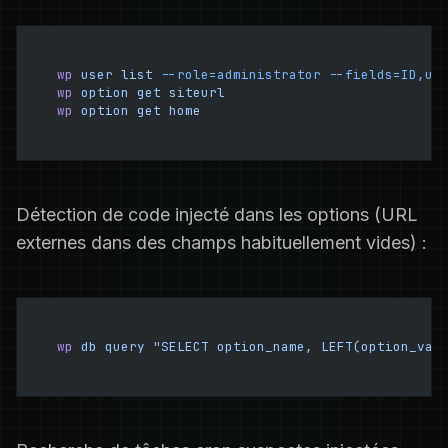
wp
 user
 list
 --role=administrator
 --fields=ID,us
wp
 option
 get
 siteurl
wp
 option
 get
 home
Détection de code injecté dans les options (URL
externes dans des champs habituellement vides) :
wp
 db
 query
 "SELECT option_name, LEFT(option_val