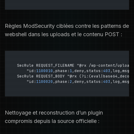
Règles ModSecurity ciblées contre les patterns de
webshell dans les uploads et le contenu POST :
SecRule REQUEST_FILENAME "@rx /wp-content/upload
    "id:
1100010
,phase:
1
,deny,status:
403
,log,msg:
SecRule REQUEST_BODY "@rx (?i:(eval|base64_decod
    "id:
1100020
,phase:
2
,deny,status:
403
,log,msg:
Nettoyage et reconstruction d’un plugin
compromis depuis la source officielle :