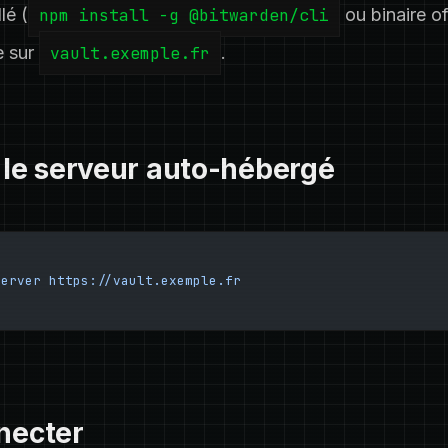
lé (
npm install -g @bitwarden/cli
ou binaire off
 sur
vault.exemple.fr
.
r le serveur auto-hébergé
server
 https://vault.exemple.fr
necter