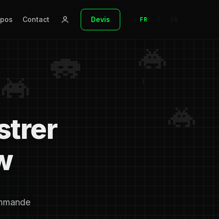
opos
Contact
Devis
FR
|
EN
strer
bw
commande