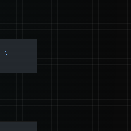
"'
 \