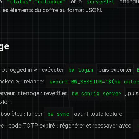
he
"status":"unlocked"
et le
serverUrl
attend
 les éléments du coffre au format JSON.
ge
not logged in » : exécuter
bw login
puis exporter
locked » : relancer
export BW_SESSION="$(bw unlo
rveur interrogé : revérifier
bw config server
, pui
xion.
bsolètes : lancer
bw sync
avant toute lecture.
e : code TOTP expiré ; régénérer et réessayer avec