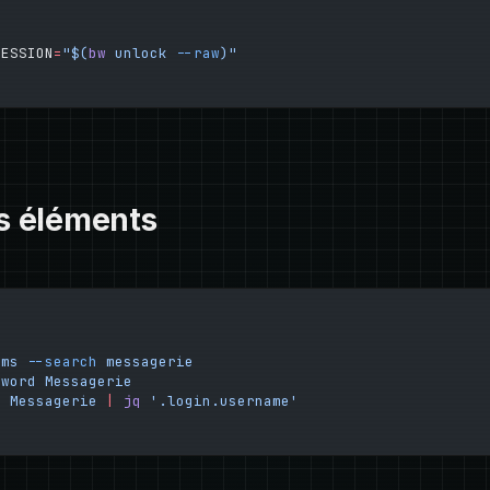
SESSION
=
"$(
bw
 unlock 
--raw
)"
es éléments
ems
 --search
 messagerie
sword
 Messagerie
m
 Messagerie
 |
 jq
 '.login.username'