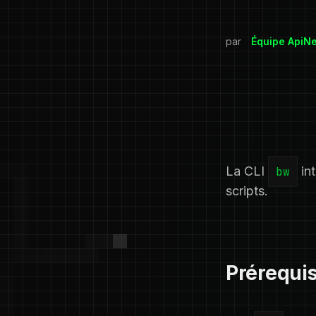
par
Équipe ApiN
La CLI
bw
int
scripts.
Prérequi