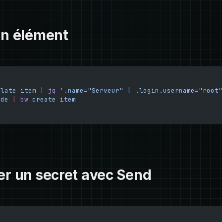
un élément
plate
 item
 |
 jq
 '.name="Serveur" | .login.username="root
ode
 |
 bw
 create
 item
er un secret avec Send