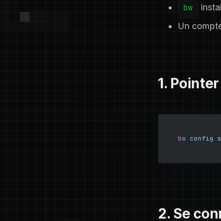
bw
instal
Un compte
1. Pointe
bw
 config
 
2. Se con