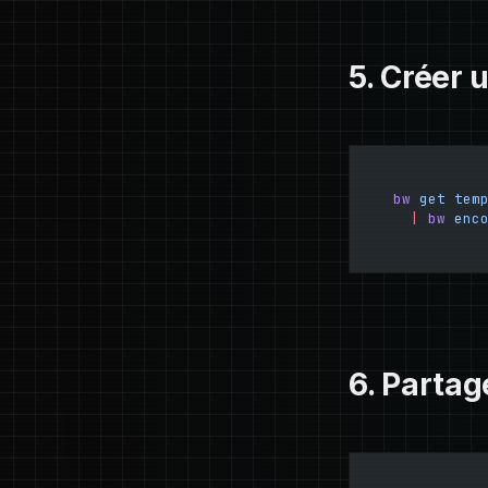
5. Créer 
bw
 get
 tem
  |
 bw
 enc
6. Partag