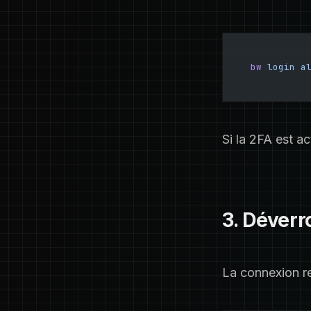
bw
 login
 a
Si la 2FA est ac
3. Déverr
La connexion r