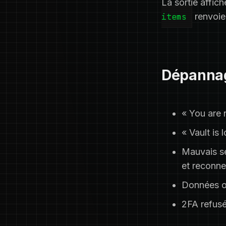
La sortie affic
items
renvoie
Dépanna
« You are 
« Vault is 
Mauvais se
et reconne
Données o
2FA refusé