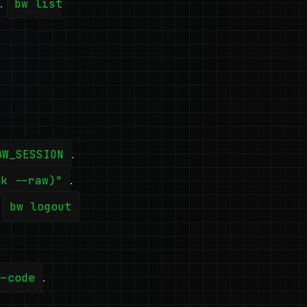
u.
bw list
BW_SESSION
.
ck --raw)"
.
s
bw logout
--code
.