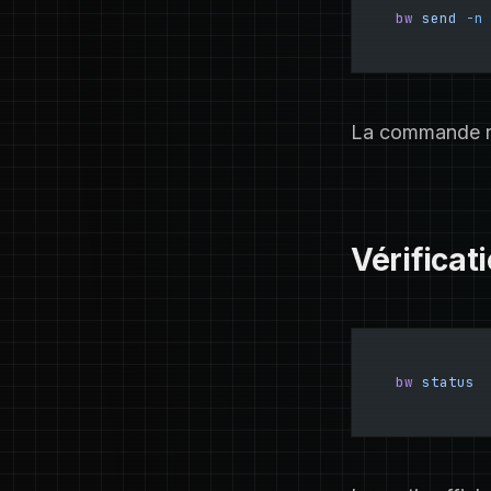
bw
 send
 -n
La commande re
Vérificat
bw
 status