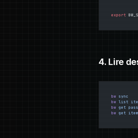
export
 BW_
4. Lire d
bw
 sync
bw
 list
 it
bw
 get
 pas
bw
 get
 ite