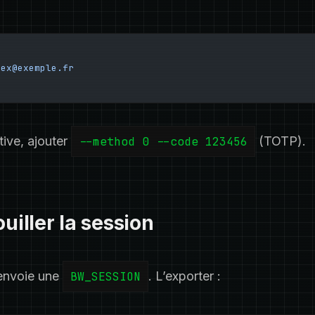
lex@exemple.fr
tive, ajouter
--method 0 --code 123456
(TOTP).
ouiller la session
envoie une
BW_SESSION
. L’exporter :