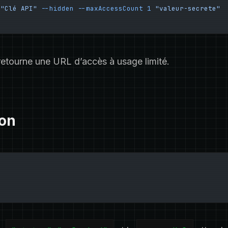
 "Clé API"
 --hidden
 --maxAccessCount
 1
 "valeur-secrete"
tourne une URL d’accès à usage limité.
ion