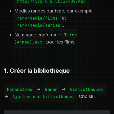
http://192.0.2.50:32400/web
.
Médias rangés par type, par exemple
/srv/media/films
et
/srv/media/series
.
Nommage conforme :
Titre
(Année).ext
pour les films.
1. Créer la bibliothèque
Paramètres
→
Gérer
→
Bibliothèques
→
Ajouter une bibliothèque
. Choisir :