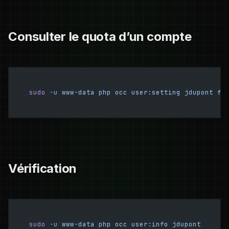
Consulter le quota d’un compte
sudo
 -u
 www-data
 php
 occ
 user:setting
 jdupont
 fi
Vérification
sudo
 -u
 www-data
 php
 occ
 user:info
 jdupont