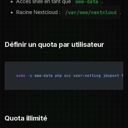
Accès shell en tant que
www-data
.
Racine Nextcloud :
/var/www/nextcloud
.
Définir un quota par utilisateur
sudo
 -u
 www-data
 php
 occ
 user:setting
 jdupont
 fi
Quota illimité