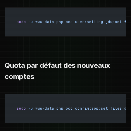
sudo
 -u
 www-data
 php
 occ
 user:setting
 jdupont
 fi
Quota par défaut des nouveaux
comptes
sudo
 -u
 www-data
 php
 occ
 config:app:set
 files
 de