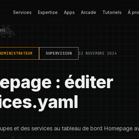
Services
Expertise
Apps
Arcade
Tutoriels
À pr
els
ADMINISTRATEUR
SUPERVISION
12 NOVEMBRE 2024
page : éditer
ices.yaml
oupes et des services au tableau de bord Homepage a