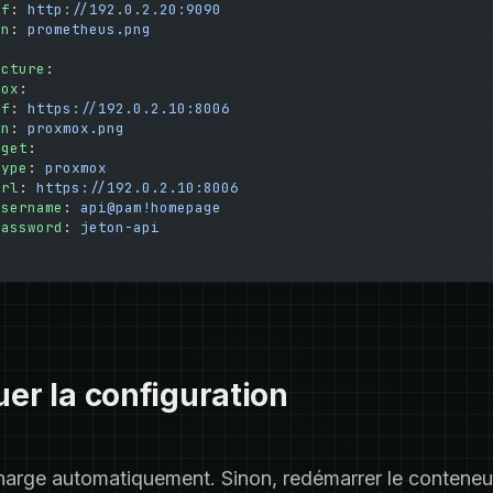
ef
: 
http://192.0.2.20:9090
on
: 
prometheus.png
ucture
:
mox
:
ef
: 
https://192.0.2.10:8006
on
: 
proxmox.png
dget
:
type
: 
proxmox
url
: 
https://192.0.2.10:8006
username
: 
api@pam!homepage
password
: 
jeton-api
uer la configuration
rge automatiquement. Sinon, redémarrer le conteneur