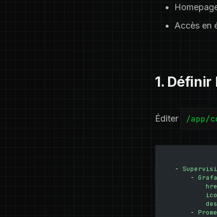
Homepage 
Accès en é
1. Défini
Éditer
/app/c
- 
Supervis
    - 
Graf
        hr
        ic
        de
    - 
Prom