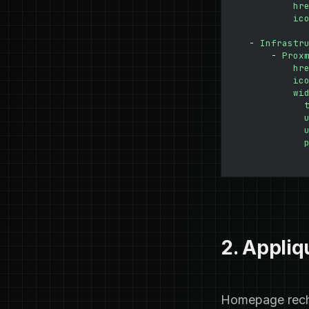
        hr
        ic
- 
Infrastr
    - 
Prox
        hr
        ic
        wi
          
          
          
          
2. Appliq
Homepage recha