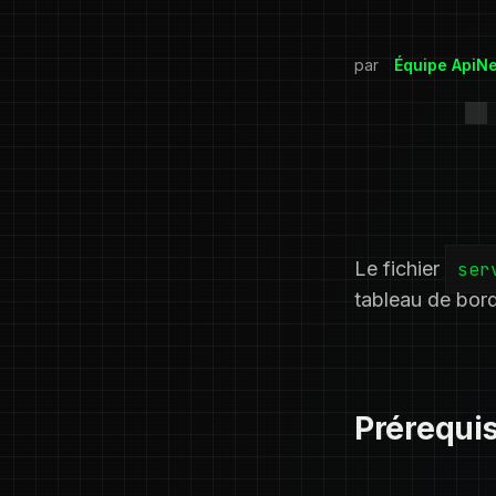
par
Équipe ApiN
Le fichier
ser
tableau de bo
Prérequi