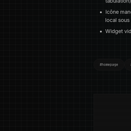
tabulation)
Icône manq
local sous
Widget vid
#homepage