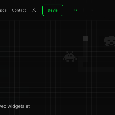
opos
Contact
Devis
FR
|
EN
vec widgets et