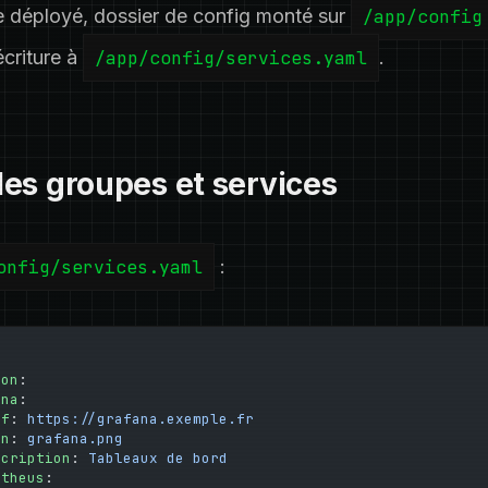
déployé, dossier de config monté sur
/app/config
criture à
/app/config/services.yaml
.
r les groupes et services
onfig/services.yaml
:
ion
:
ana
:
ef
: 
https://grafana.exemple.fr
on
: 
grafana.png
scription
: 
Tableaux de bord
etheus
: