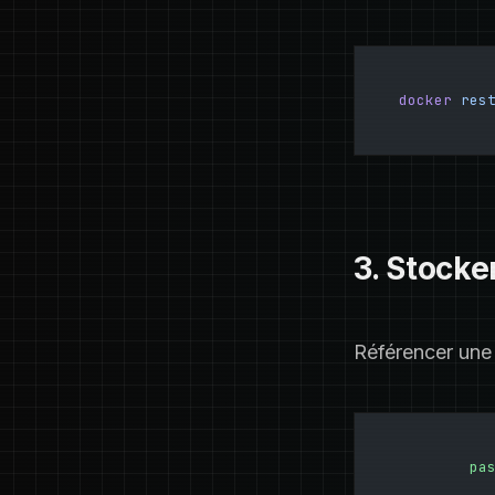
docker
 res
3. Stocke
Référencer une 
        pa