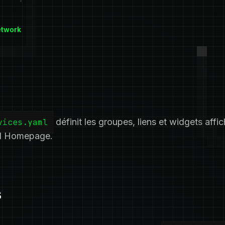
etwork
vices.yaml
définit les groupes, liens et widgets affic
rd Homepage.
s