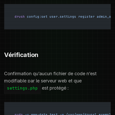
drush
 config:set
 user.settings
 register
 admin_on
Vérification
Confirmation qu’aucun fichier de code n’est
modifiable par le serveur web et que
settings.php
est protégé :
sudo
 -u
 www-data
 test
 -w
 /var/www/drupal.exemple