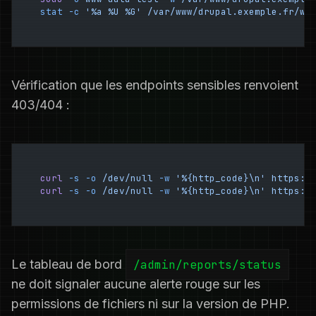
stat
 -c
 '%a %U %G'
 /var/www/drupal.exemple.fr/we
Vérification que les endpoints sensibles renvoient
403/404 :
curl
 -s
 -o
 /dev/null
 -w
 '%{http_code}\n'
 https:/
curl
 -s
 -o
 /dev/null
 -w
 '%{http_code}\n'
 https:/
Le tableau de bord
/admin/reports/status
ne doit signaler aucune alerte rouge sur les
permissions de fichiers ni sur la version de PHP.