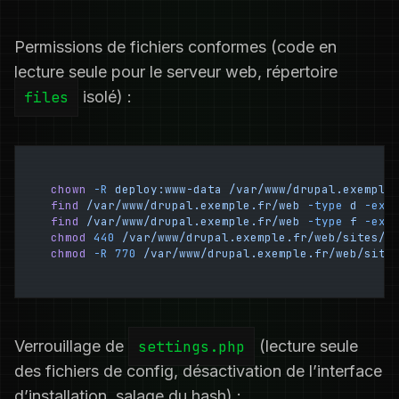
Permissions de fichiers conformes (code en
lecture seule pour le serveur web, répertoire
files
isolé) :
chown
 -R
 deploy:www-data
 /var/www/drupal.exemple
find
 /var/www/drupal.exemple.fr/web
 -type
 d
 -exe
find
 /var/www/drupal.exemple.fr/web
 -type
 f
 -exe
chmod
 440
 /var/www/drupal.exemple.fr/web/sites/d
chmod
 -R
 770
 /var/www/drupal.exemple.fr/web/site
Verrouillage de
settings.php
(lecture seule
des fichiers de config, désactivation de l’interface
d’installation, salage du hash) :