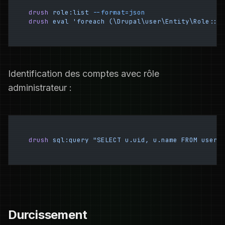
drush
 role:list
 --format=json
drush
 eval
 'foreach (\Drupal\user\Entity\Role::l
Identification des comptes avec rôle
administrateur :
drush
 sql:query
 "SELECT u.uid, u.name FROM users
Durcissement