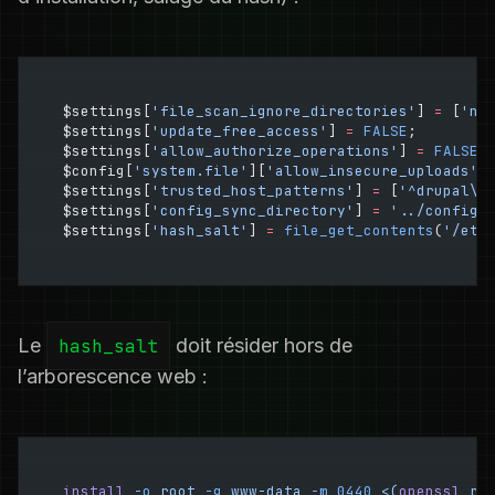
$settings[
'file_scan_ignore_directories'
] 
=
 [
'no
$settings[
'update_free_access'
] 
=
 FALSE
;
$settings[
'allow_authorize_operations'
] 
=
 FALSE
;
$config[
'system.file'
][
'allow_insecure_uploads'
]
$settings[
'trusted_host_patterns'
] 
=
 [
'^drupal\.
$settings[
'config_sync_directory'
] 
=
 '../config/
$settings[
'hash_salt'
] 
=
 file_get_contents
(
'/etc
Le
hash_salt
doit résider hors de
l’arborescence web :
install
 -o
 root
 -g
 www-data
 -m
 0440
 <(
openssl
 ra