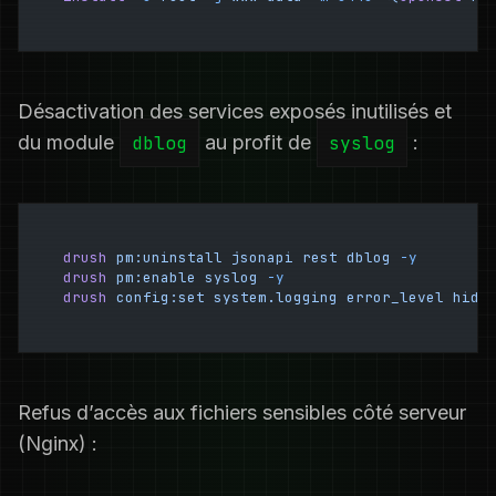
Désactivation des services exposés inutilisés et
du module
dblog
au profit de
syslog
:
drush
 pm:uninstall
 jsonapi
 rest
 dblog
 -y
drush
 pm:enable
 syslog
 -y
drush
 config:set
 system.logging
 error_level
 hide
Refus d’accès aux fichiers sensibles côté serveur
(Nginx) :