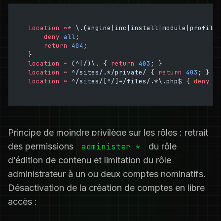
location
 ~*
 \.(engine|inc|install|module|profile
    deny 
all
;
    return
 404
;
}
location
 ~
 (^|/)\. 
{ 
return
 403
; }
location
 ~
 ^/sites/.*/private/ 
{ 
return
 403
; }
location
 ~
 ^/sites/[^/]+/files/.*\.php$ 
{
 deny 
a
Principe de moindre privilège sur les rôles : retrait
des permissions
administer *
du rôle
d’édition de contenu et limitation du rôle
administrateur à un ou deux comptes nominatifs.
Désactivation de la création de comptes en libre
accès :