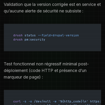
Validation que la version corrigée est en service et
qu’aucune alerte de sécurité ne subsiste :
drush
 status
 --field=drupal-version
drush
 pm:security
Test fonctionnel non régressif minimal post-
déploiement (code HTTP et présence d’un
marqueur de page) :
curl
 -s
 -o
 /dev/null
 -w
 '%{http_code}\n'
 https:/