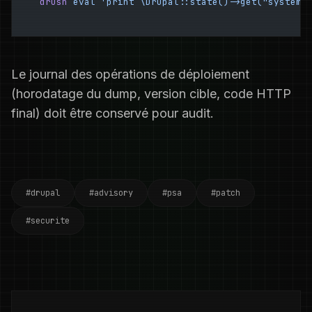
drush
 eval
 'print \Drupal::state()->get("system.
Le journal des opérations de déploiement
(horodatage du dump, version cible, code HTTP
final) doit être conservé pour audit.
#drupal
#advisory
#psa
#patch
#securite