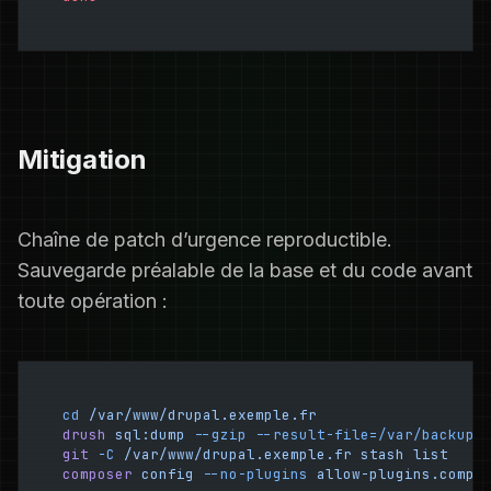
Mitigation
Chaîne de patch d’urgence reproductible.
Sauvegarde préalable de la base et du code avant
toute opération :
cd
 /var/www/drupal.exemple.fr
drush
 sql:dump
 --gzip
 --result-file=/var/backups
git
 -C
 /var/www/drupal.exemple.fr
 stash
 list
composer
 config
 --no-plugins
 allow-plugins.compo