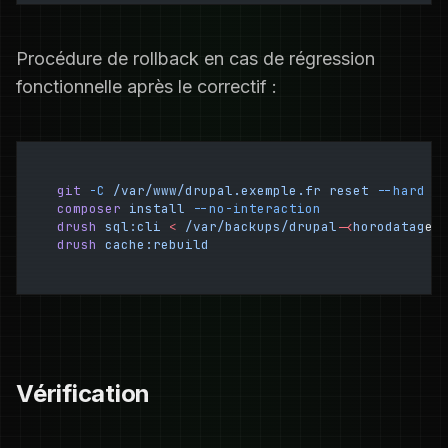
Procédure de rollback en cas de régression
fonctionnelle après le correctif :
git
 -C
 /var/www/drupal.exemple.fr
 reset
 --hard
 H
composer
 install
 --no-interaction
drush
 sql:cli
 <
 /var/backups/drupal-
<
horodatag
e
>
drush
 cache:rebuild
Vérification