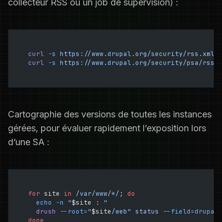
collecteur RSS ou un job de supervision) :
curl
 -s
 https://www.drupal.org/security/rss.xml
 
curl
 -s
 https://www.drupal.org/security/psa/rss.
Cartographie des versions de toutes les instances
gérées, pour évaluer rapidement l’exposition lors
d’une SA :
for
 site 
in
 /var/www/*/
; 
do
  echo
 -n
 "
$site
 : "
  drush
 --root=
"
$site
/web"
 status
 --field=drupal
done