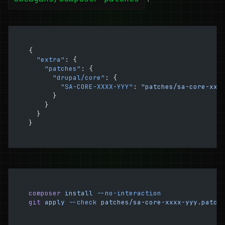
{
  "extra"
: {
    "patches"
: {
      "drupal/core"
: {
        "SA-CORE-XXXX-YYY"
: 
"patches/sa-core-xxx
      }
    }
  }
}
composer
 install
 --no-interaction
git
 apply
 --check
 patches/sa-core-xxxx-yyy.patch